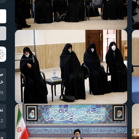
مر
خا
11 اسفند 1404
نم
2 اسفند 1404
حض