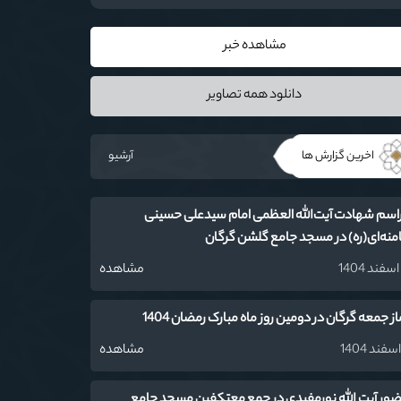
مشاهده خبر
دانلود همه تصاویر
اخرین گزارش ها
آرشیو
اسم شهادت آیت‌‌الله العظمی امام سیدعلی حسینی
منه‌ای(ره) در مسجد جامع گلشن گرگان
مشاهده
از جمعه گرگان در دومین روز ماه مبارک رمضان 1404
مشاهده
ور آیت الله نورمفیدی در جمع معتکفین مسجد جامع