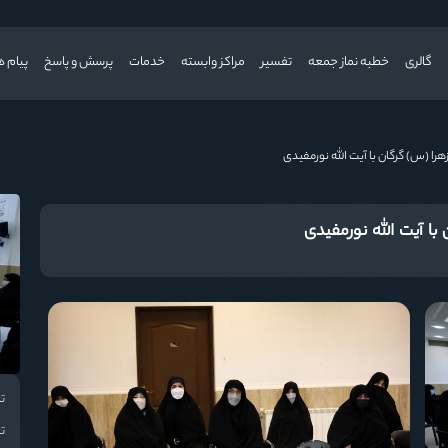
گالری
خطبه نماز جمعه
تفسیر
مراکز وابسته
خدمات
پرسش و پاسخ
پیام ه
هرا (س) گرگان با آیت الله نورمفیدی
با آیت الله نورمفیدی
تا
تع