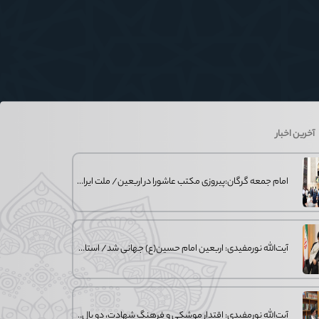
آخرین اخبار
امام جمعه گرگان:پیروزی مکتب عاشورا در اربعین/ ملت ایران در برابر استکبار تسلیم
آیت‌الله نورمفیدی: اربعین امام حسین(ع) جهانی شد/ استان گلستان الگوی وحدت
آیت‌الله نورمفیدی: اقتدار موشکی و فرهنگ شهادت، دو بال ماندگاری انقلاب / از در