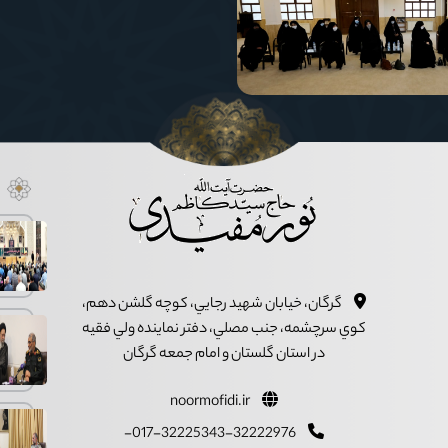
گرگان، خيابان شهيد رجايي، کوچه گلشن دهم،
کوي سرچشمه، جنب مصلي، دفتر نماينده ولي فقيه
در استان گلستان و امام جمعه گرگان
noormofidi.ir
017-32225343-32222976-