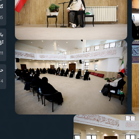
گل
15 دی 04
با
آز
11 دی 1404
حض
4 آذر 1404