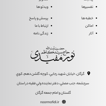
تفسیرها
ویدئو ها
خطبه ها
پرسش و پاسخ
اماکن
ارتباط با ما
آثار
زندگی نامه
گرگان، خيابان شهيد رجايي، کوچه گلشن دهم، کوي
سرچشمه، جنب مصلي، دفتر نماينده ولي فقيه در استان
گلستان و امام جمعه گرگان
noormofidi.ir