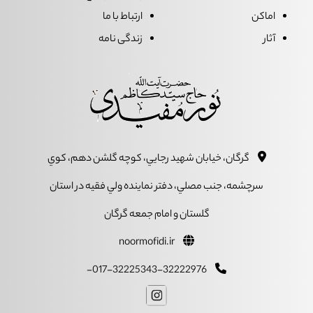
اماکن
ارتباط با ما
آثار
زندگی نامه
گرگان، خيابان شهيد رجايي، کوچه گلشن دهم، کوي
سرچشمه، جنب مصلي، دفتر نماينده ولي فقيه در استان
گلستان و امام جمعه گرگان
noormofidi.ir
017-32225343-32222976-