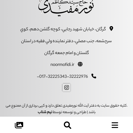
گرگان، خيابان شهيد رجايي، کوچه گلشن دهم، کوي
سرچشمه، جنب مصلي، دفتر نماينده ولي فقيه در استان
گلستان و امام جمعه گرگان
noormofidi.ir
017-32225343-32222976-
.کلیه حقوق سایت به دفتر آیت الله نورمفیدی تعلق دارد و کپی برداری از آن ممنوع می
باشد | طراحی و توسعه توسط
تیم شتاب