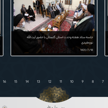
جلسه ستاد هفته وحدت استان گلستان با حضور آیت الله
نورمفیدی
1401/7/18
16
15
14
13
12
11
10
9
8
7