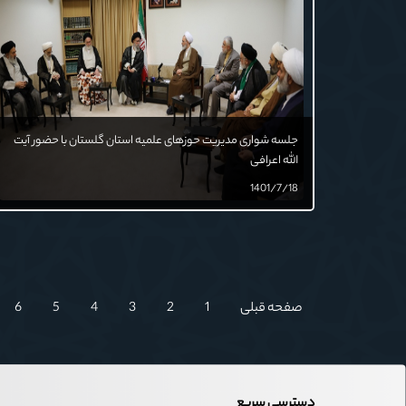
جلسه شواری مدیریت حوزهای علمیه استان گلستان با حضور آیت
الله اعرافی
1401/7/18
صفحه قبلی
1
2
3
4
5
6
دسترسی سریع