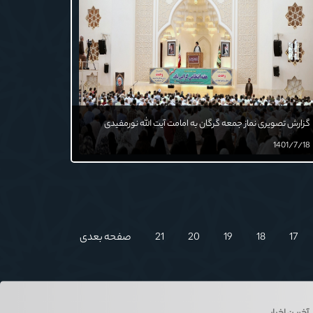
گزارش تصویری نماز جمعه گرگان به امامت آیت الله نورمفیدی
1401/7/18
17
18
19
20
21
صفحه بعدی