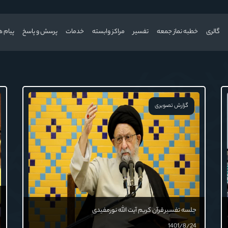
گالری
خطبه نماز جمعه
تفسیر
مراکز وابسته
خدمات
پرسش و پاسخ
پیام ه
گزارش تصویری
جلسه تفسیرقرآن کریم آیت الله نورمفیدی
1401/8/24